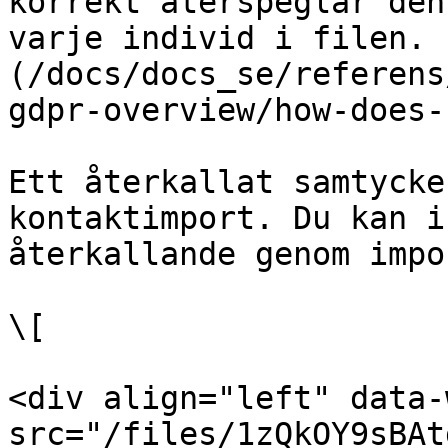
korrekt återspeglar den
varje individ i filen. 
(/docs/docs_se/referens
gdpr-overview/how-does-
Ett återkallat samtycke
kontaktimport. Du kan i
återkallande genom impor
\[

<div align="left" data-
src="/files/1zQkOY9sBAt