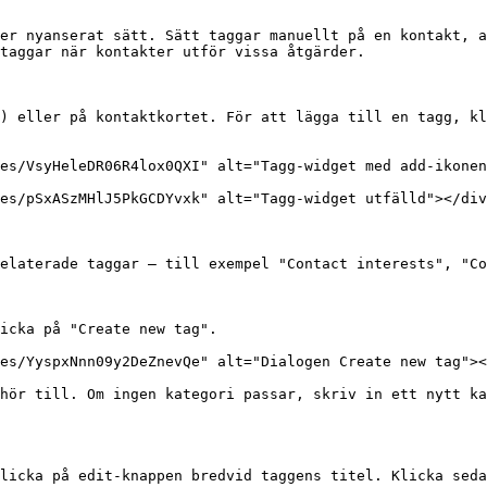
er nyanserat sätt. Sätt taggar manuellt på en kontakt, a
taggar när kontakter utför vissa åtgärder.

) eller på kontaktkortet. För att lägga till en tagg, kl
es/VsyHeleDR06R4lox0QXI" alt="Tagg-widget med add-ikonen
es/pSxASzMHlJ5PkGCDYvxk" alt="Tagg-widget utfälld"></div
elaterade taggar — till exempel "Contact interests", "Co
icka på "Create new tag".

es/YyspxNnn09y2DeZnevQe" alt="Dialogen Create new tag"><
hör till. Om ingen kategori passar, skriv in ett nytt ka
licka på edit-knappen bredvid taggens titel. Klicka seda