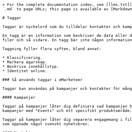
> For the complete documentation index, see [llms.txt](
`.md` to page URLs; this page is available as [Markdown
# Taggar

Taggar är nyckelord som du tilldelar kontakter och kamp
En tagg är en information som beskriver de data eller d
filer och så vidare. En tagg bär inte någon information
Taggning fyller flera syften, bland annat:

* Klassificering.

* Markera ägarskap.

* Beskriva innehållstyp.

* Identitet online.

### Så används taggar i eMarketeer

Taggar kan användas på kampanjer och kontakter för mång
#### Kampanjer

Taggar på kampanjer låter dig definiera vad kampanjen h
kampanjer med "Events" och ett specifikt produktområde.

Taggar på kampanjer låter dig separera engagemang i fil
som öppnade något svenskt nyhetsbrev.
