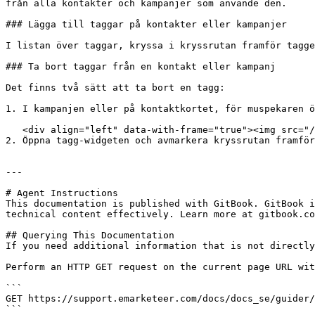
från alla kontakter och kampanjer som använde den.

### Lägga till taggar på kontakter eller kampanjer

I listan över taggar, kryssa i kryssrutan framför tagge
### Ta bort taggar från en kontakt eller kampanj

Det finns två sätt att ta bort en tagg:

1. I kampanjen eller på kontaktkortet, för muspekaren ö
   <div align="left" data-with-frame="true"><img src="/files/FWYEOqJhtlyCmHJ6d5Jd" alt="Tagg med ta bort-ikon som visas vid hover"></div>

2. Öppna tagg-widgeten och avmarkera kryssrutan framför
---

# Agent Instructions

This documentation is published with GitBook. GitBook i
technical content effectively. Learn more at gitbook.co
## Querying This Documentation

If you need additional information that is not directly
Perform an HTTP GET request on the current page URL wit
```

GET https://support.emarketeer.com/docs/docs_se/guider/
```
