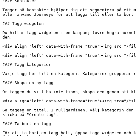
#### Kontakter

Taggar på kontakter hjälper dig att segmentera på ett m
eller använd Journeys för att lägga till eller ta bort 
### Tagg-widgeten

Du hittar tagg-widgeten i en kampanj (övre högra hörnet
den.

<div align="left" data-with-frame="true"><img src="/fil
<div align="left" data-with-frame="true"><img src="/fil
#### Tagg-kategorier

Varje tagg hör till en kategori. Kategorier grupperar r
#### Skapa en ny tagg

Om taggen du vill ha inte finns, skapa den genom att kl
<div align="left" data-with-frame="true"><img src="/fil
Ge taggen en titel. I rullgardinen, välj kategorin den 
klicka på "Create tag".

#### Ta bort en tagg

För att ta bort en tagg helt, öppna tagg-widgeten och k