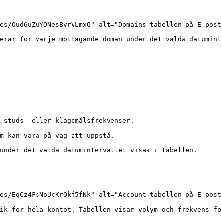
es/Oud6uZuYONesBvrVLmxO" alt="Domains-tabellen på E-post
erar för varje mottagande domän under det valda datumint
 studs- eller klagomålsfrekvenser.

m kan vara på väg att uppstå.

under det valda datumintervallet visas i tabellen.

es/EqCz4FsNoUcKrQkf5fNk" alt="Account-tabellen på E-post
ik för hela kontot. Tabellen visar volym och frekvens fö