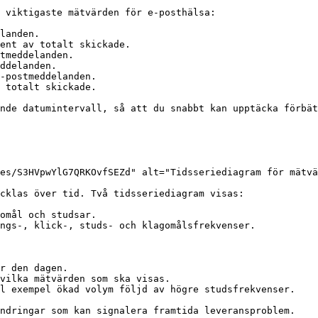
 viktigaste mätvärden för e-posthälsa:

landen.

ent av totalt skickade.

tmeddelanden.

ddelanden.

-postmeddelanden.

 totalt skickade.

nde datumintervall, så att du snabbt kan upptäcka förbät
es/S3HVpwYlG7QRKOvfSEZd" alt="Tidsseriediagram för mätvä
cklas över tid. Två tidsseriediagram visas:

omål och studsar.

ngs-, klick-, studs- och klagomålsfrekvenser.

r den dagen.

vilka mätvärden som ska visas.

l exempel ökad volym följd av högre studsfrekvenser.

ndringar som kan signalera framtida leveransproblem.
