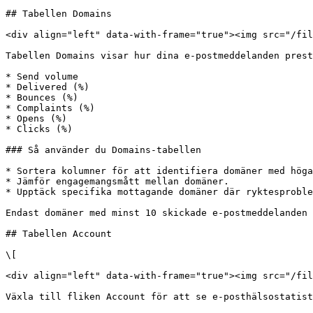
## Tabellen Domains

<div align="left" data-with-frame="true"><img src="/fil
Tabellen Domains visar hur dina e-postmeddelanden prest
* Send volume

* Delivered (%)

* Bounces (%)

* Complaints (%)

* Opens (%)

* Clicks (%)

### Så använder du Domains-tabellen

* Sortera kolumner för att identifiera domäner med höga
* Jämför engagemangsmått mellan domäner.

* Upptäck specifika mottagande domäner där ryktesproble
Endast domäner med minst 10 skickade e-postmeddelanden 
## Tabellen Account

\[

<div align="left" data-with-frame="true"><img src="/fil
Växla till fliken Account för att se e-posthälsostatist