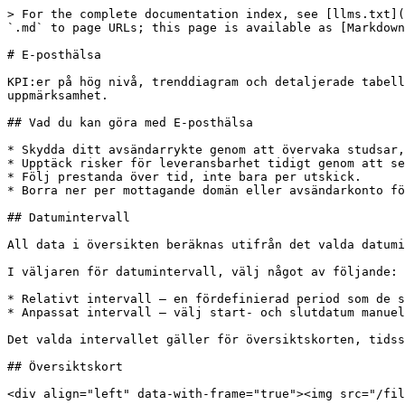
> For the complete documentation index, see [llms.txt](
`.md` to page URLs; this page is available as [Markdown
# E-posthälsa

KPI:er på hög nivå, trenddiagram och detaljerade tabell
uppmärksamhet.

## Vad du kan göra med E-posthälsa

* Skydda ditt avsändarrykte genom att övervaka studsar,
* Upptäck risker för leveransbarhet tidigt genom att se
* Följ prestanda över tid, inte bara per utskick.

* Borra ner per mottagande domän eller avsändarkonto fö
## Datumintervall

All data i översikten beräknas utifrån det valda datumi
I väljaren för datumintervall, välj något av följande:

* Relativt intervall — en fördefinierad period som de s
* Anpassat intervall — välj start- och slutdatum manuel
Det valda intervallet gäller för översiktskorten, tidss
## Översiktskort

<div align="left" data-with-frame="true"><img src="/fil