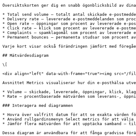
Översiktskorten ger dig en snabb ögonblicksbild av dina
* Total send volume — totalt antal skickade e-postmedde
* Delivery rate — levererade e-postmeddelanden som proc
* Open rate — öppningar som procent av levererade e-pos
* Click rate — klick som procent av levererade e-postme
* Complaints — spamklagomål som procent av levererade e
* Permanent bounces — permanenta studsar som procent av
Varje kort visar också förändringen jämfört med föregåe
## Mätvärdesdiagram

\[

<div align="left" data-with-frame="true"><img src="/fil
Avsnittet Metrics visualiserar hur din e-posthälsa utve
* Volume — skickade, levererade, öppningar, klick, klag
* Rate — procentbaserade mätvärden som leverans-, öppni
### Interagera med diagrammen

* Hovra över valfritt datum för att se exakta värden fö
* Använd rullgardinsmenyn Select metrics för att välja 
* Jämför flera mätvärden för att upptäcka samband — til
Dessa diagram är användbara för att fånga gradvisa förä