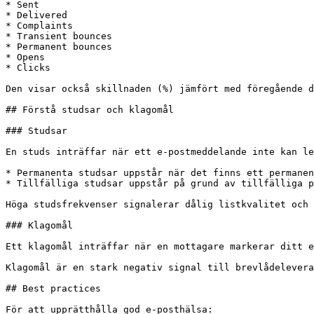
* Sent

* Delivered

* Complaints

* Transient bounces

* Permanent bounces

* Opens

* Clicks

Den visar också skillnaden (%) jämfört med föregående d
## Förstå studsar och klagomål

### Studsar

En studs inträffar när ett e-postmeddelande inte kan le
* Permanenta studsar uppstår när det finns ett permanen
* Tillfälliga studsar uppstår på grund av tillfälliga p
Höga studsfrekvenser signalerar dålig listkvalitet och 
### Klagomål

Ett klagomål inträffar när en mottagare markerar ditt e
Klagomål är en stark negativ signal till brevlådelevera
## Best practices

För att upprätthålla god e-posthälsa:
