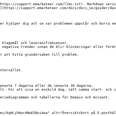
https://support.emarketeer.com/llms.txt). Markdown versi
](https://support.emarketeer.com/docs/docs_se/guider/das
er hjälper dig att se var problemen uppstår och borra ne
 klagomål och leveransfrekvenser.

 negativa trender innan de blir blockeringar eller fördr
r att hitta grundorsaken till problem.

ntervallet.

enaste 7 dagarna eller de senaste 30 dagarna.

lt. För att visa en enskild dag, sätt samma start- och s
eriediagrammen och tabellerna för Domain och Account.

es/kqHLjh0wr4NwE5Bui4wa" alt="Översiktskort på E-posthäl