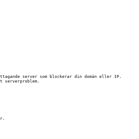
ttagande server som blockerar din domän eller IP.

t serverproblem.

r.
