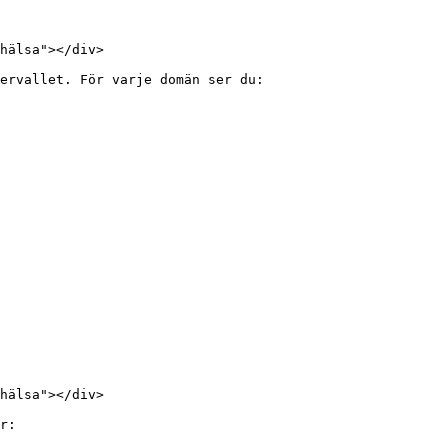
hälsa"></div>

ervallet. För varje domän ser du:

hälsa"></div>

r:
