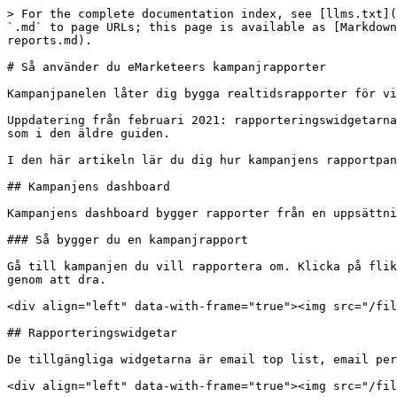
> For the complete documentation index, see [llms.txt](
`.md` to page URLs; this page is available as [Markdown
reports.md).

# Så använder du eMarketeers kampanjrapporter

Kampanjpanelen låter dig bygga realtidsrapporter för vi
Uppdatering från februari 2021: rapporteringswidgetarna
som i den äldre guiden.

I den här artikeln lär du dig hur kampanjens rapportpan
## Kampanjens dashboard

Kampanjens dashboard bygger rapporter från en uppsättni
### Så bygger du en kampanjrapport

Gå till kampanjen du vill rapportera om. Klicka på flik
genom att dra.

<div align="left" data-with-frame="true"><img src="/fil
## Rapporteringswidgetar

De tillgängliga widgetarna är email top list, email per
<div align="left" data-with-frame="true"><img src="/fil