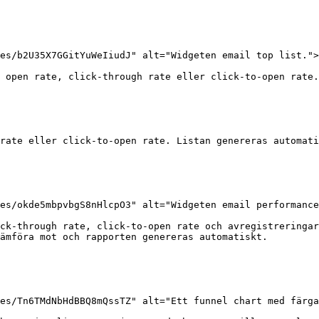
es/b2U35X7GGitYuWeIiudJ" alt="Widgeten email top list.">
 open rate, click-through rate eller click-to-open rate.
rate eller click-to-open rate. Listan genereras automati
es/okde5mbpvbgS8nHlcpO3" alt="Widgeten email performance
ck-through rate, click-to-open rate och avregistreringar
ämföra mot och rapporten genereras automatiskt.

es/Tn6TMdNbHdBBQ8mQssTZ" alt="Ett funnel chart med färga