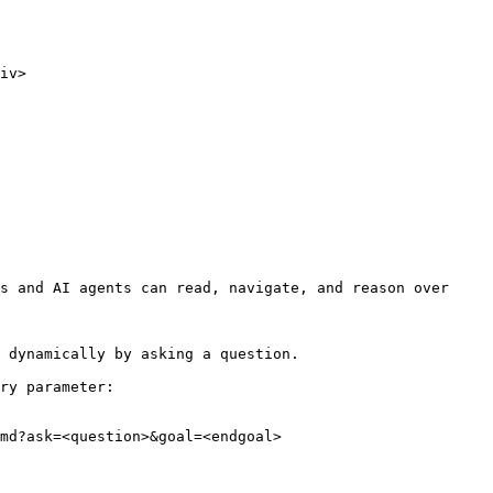
iv>

s and AI agents can read, navigate, and reason over 
 dynamically by asking a question.

ry parameter:

md?ask=<question>&goal=<endgoal>
