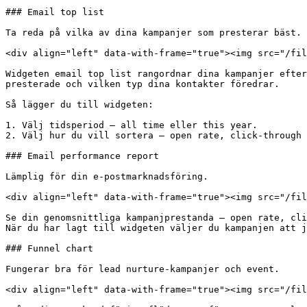
### Email top list

Ta reda på vilka av dina kampanjer som presterar bäst.

<div align="left" data-with-frame="true"><img src="/fil
Widgeten email top list rangordnar dina kampanjer efter
presterade och vilken typ dina kontakter föredrar.

Så lägger du till widgeten:

1. Välj tidsperiod — all time eller this year.

2. Välj hur du vill sortera — open rate, click-through 
### Email performance report

Lämplig för din e-postmarknadsföring.

<div align="left" data-with-frame="true"><img src="/fil
Se din genomsnittliga kampanjprestanda — open rate, cli
När du har lagt till widgeten väljer du kampanjen att j
### Funnel chart

Fungerar bra för lead nurture-kampanjer och event.

<div align="left" data-with-frame="true"><img src="/fil