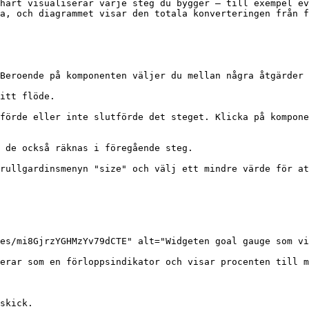
hart visualiserar varje steg du bygger — till exempel ev
a, och diagrammet visar den totala konverteringen från f
Beroende på komponenten väljer du mellan några åtgärder 
itt flöde.

förde eller inte slutförde det steget. Klicka på kompone
 de också räknas i föregående steg.

rullgardinsmenyn "size" och välj ett mindre värde för at
es/mi8GjrzYGHMzYv79dCTE" alt="Widgeten goal gauge som vi
erar som en förloppsindikator och visar procenten till m
skick.
