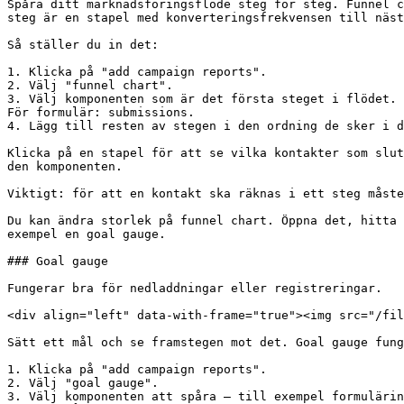
Spåra ditt marknadsföringsflöde steg för steg. Funnel c
steg är en stapel med konverteringsfrekvensen till näst
Så ställer du in det:

1. Klicka på "add campaign reports".

2. Välj "funnel chart".

3. Välj komponenten som är det första steget i flödet. 
För formulär: submissions.

4. Lägg till resten av stegen i den ordning de sker i d
Klicka på en stapel för att se vilka kontakter som slut
den komponenten.

Viktigt: för att en kontakt ska räknas i ett steg måste
Du kan ändra storlek på funnel chart. Öppna det, hitta 
exempel en goal gauge.

### Goal gauge

Fungerar bra för nedladdningar eller registreringar.

<div align="left" data-with-frame="true"><img src="/fil
Sätt ett mål och se framstegen mot det. Goal gauge fung
1. Klicka på "add campaign reports".

2. Välj "goal gauge".

3. Välj komponenten att spåra — till exempel formulärin