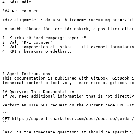
4. Sätt målet.

### KPI counter

<div align="left" data-with-frame="true"><img src="/fil
En snabb räknare för formulärinskick, e-postklick eller
1. Klicka på "add campaign reports".

2. Välj "KPI counter".

3. Välj komponenten att spåra — till exempel formulärin
4. KPI:n beräknas omedelbart.

---

# Agent Instructions

This documentation is published with GitBook. GitBook i
technical content effectively. Learn more at gitbook.co
## Querying This Documentation

If you need additional information that is not directly
Perform an HTTP GET request on the current page URL wit
```

GET https://support.emarketeer.com/docs/docs_se/guider/
```

`ask` is the immediate question: it should be specific,