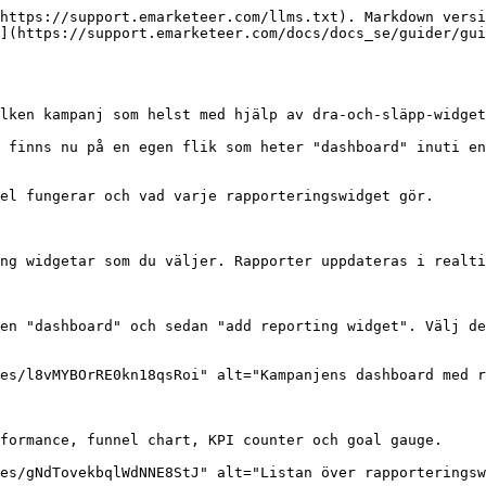
https://support.emarketeer.com/llms.txt). Markdown versi
](https://support.emarketeer.com/docs/docs_se/guider/gui
lken kampanj som helst med hjälp av dra-och-släpp-widget
 finns nu på en egen flik som heter "dashboard" inuti en
el fungerar och vad varje rapporteringswidget gör.

ng widgetar som du väljer. Rapporter uppdateras i realti
en "dashboard" och sedan "add reporting widget". Välj de
es/l8vMYBOrRE0kn18qsRoi" alt="Kampanjens dashboard med r
formance, funnel chart, KPI counter och goal gauge.

es/gNdTovekbqlWdNNE8StJ" alt="Listan över rapporteringsw