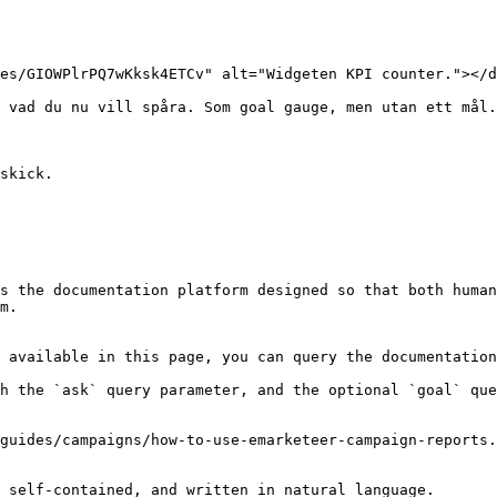
es/GIOWPlrPQ7wKksk4ETCv" alt="Widgeten KPI counter."></d
 vad du nu vill spåra. Som goal gauge, men utan ett mål.

skick.

s the documentation platform designed so that both human
m.

 available in this page, you can query the documentation
h the `ask` query parameter, and the optional `goal` que
guides/campaigns/how-to-use-emarketeer-campaign-reports.
 self-contained, and written in natural language.
