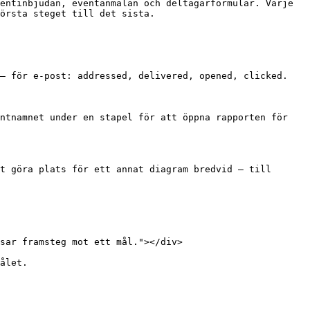
entinbjudan, eventanmälan och deltagarformulär. Varje 
örsta steget till det sista.

— för e-post: addressed, delivered, opened, clicked. 
ntnamnet under en stapel för att öppna rapporten för 
t göra plats för ett annat diagram bredvid — till 
sar framsteg mot ett mål."></div>

ålet.
