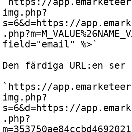
`https://app.emarketeer
img.php?
s=6&d=https://app.emark
.php?m=M_VALUE%26NAME_V
field="email" %>`

Den färdiga URL:en ser 
`https://app.emarketeer
img.php?
s=6&d=https://app.emark
.php?
m=353750ae84ccbd4692021