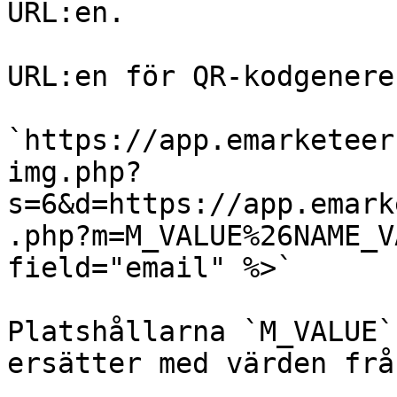
URL:en.

URL:en för QR-kodgenere
`https://app.emarketeer
img.php?
s=6&d=https://app.emark
.php?m=M_VALUE%26NAME_V
field="email" %>`

Platshållarna `M_VALUE`
ersätter med värden frå