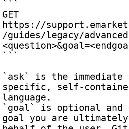
```

GET 
https://support.emarket
/guides/legacy/advanced
<question>&goal=<endgoal
```

`ask` is the immediate 
specific, self-containe
language.

`goal` is optional and 
goal you are ultimately
behalf of the user. Git