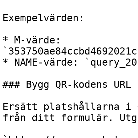
Exempelvärden:

* M-värde: 
`353750ae84ccbd4692021c
* NAME-värde: `query_20
### Bygg QR-kodens URL

Ersätt platshållarna i 
från ditt formulär. Utg