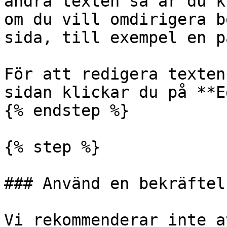
ändra texten så är du k
om du vill omdirigera b
sida, till exempel en p
För att redigera texten
sidan klickar du på **E
{% endstep %}

{% step %}

### Använd en bekräftel
Vi rekommenderar inte a