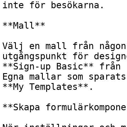
inte för besökarna.

**Mall**

Välj en mall från någon
utgångspunkt för design
**Sign-up Basic** från 
Egna mallar som sparats
**My Templates**.

**Skapa formulärkomponen