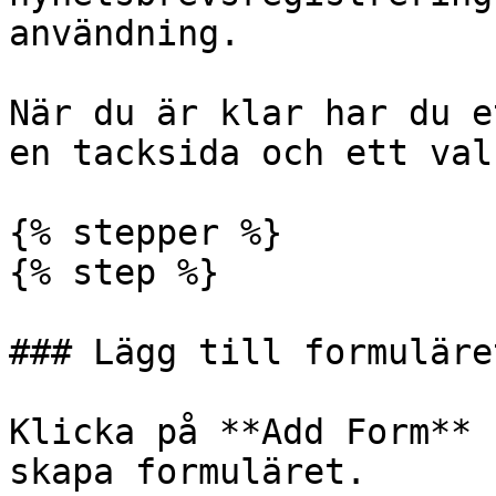
användning.

När du är klar har du e
en tacksida och ett val
{% stepper %}

{% step %}

### Lägg till formuläre
Klicka på **Add Form** 
skapa formuläret.
