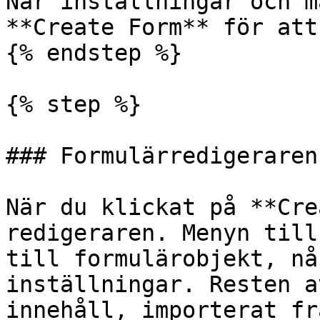
När inställningar och m
**Create Form** för att
{% endstep %}

{% step %}

### Formulärredigeraren

När du klickat på **Cre
redigeraren. Menyn till
till formulärobjekt, nå
inställningar. Resten a
innehåll, importerat fr