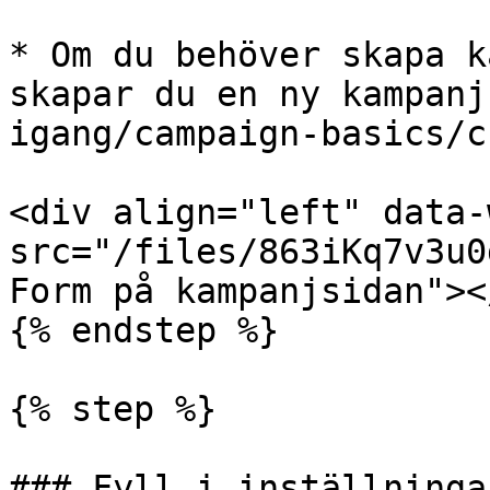
* Om du behöver skapa k
skapar du en ny kampanj
igang/campaign-basics/c
<div align="left" data-
src="/files/863iKq7v3u0
Form på kampanjsidan"><
{% endstep %}

{% step %}

### Fyll i inställninga