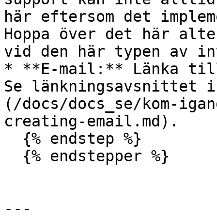
här eftersom det implem
Hoppa över det här alte
vid den här typen av in
* **E-mail:** Länka til
Se länkningsavsnittet i
(/docs/docs_se/kom-igan
creating-email.md).

  {% endstep %}

  {% endstepper %}

---
