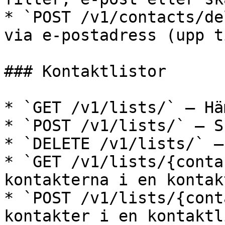
* `POST /v1/contacts/de
via e-postadress (upp t
### Kontaktlistor

* `GET /v1/lists/` — Hä
* `POST /v1/lists/` — S
* `DELETE /v1/lists/` —
* `GET /v1/lists/{conta
kontakterna i en kontak
* `POST /v1/lists/{cont
kontakter i en kontaktl