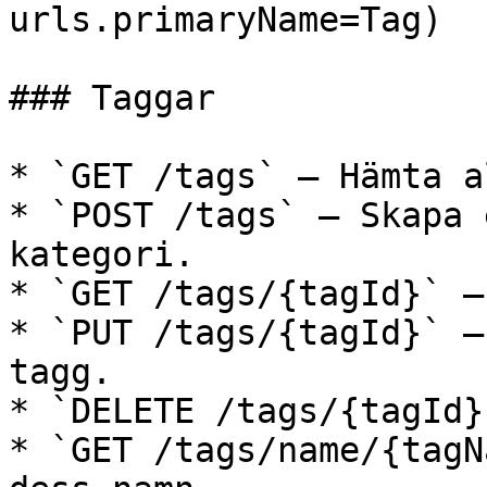
urls.primaryName=Tag)

### Taggar

* `GET /tags` — Hämta a
* `POST /tags` — Skapa 
kategori.

* `GET /tags/{tagId}` —
* `PUT /tags/{tagId}` —
tagg.

* `DELETE /tags/{tagId}
* `GET /tags/name/{tagN