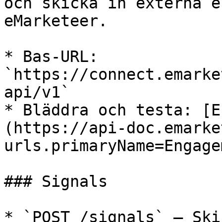
och skicka in externa e
eMarketeer.

* Bas-URL: 
`https://connect.emarke
api/v1`

* Bläddra och testa: [E
(https://api-doc.emarke
urls.primaryName=Engage
### Signals

* `POST /signals` — Ski