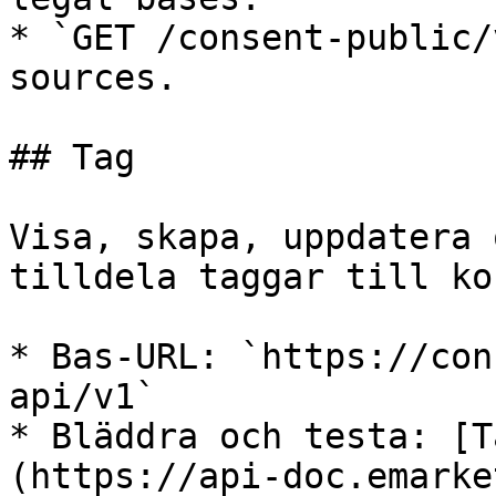
* `GET /consent-public/
sources.

## Tag

Visa, skapa, uppdatera 
tilldela taggar till ko
* Bas-URL: `https://con
api/v1`

* Bläddra och testa: [T
(https://api-doc.emarke