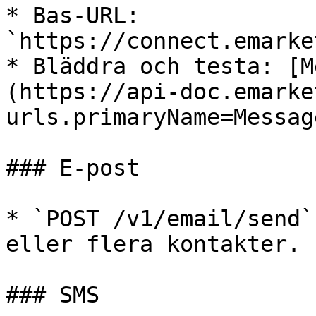
* Bas-URL: 
`https://connect.emarke
* Bläddra och testa: [M
(https://api-doc.emarke
urls.primaryName=Message
### E-post

* `POST /v1/email/send`
eller flera kontakter.

### SMS
