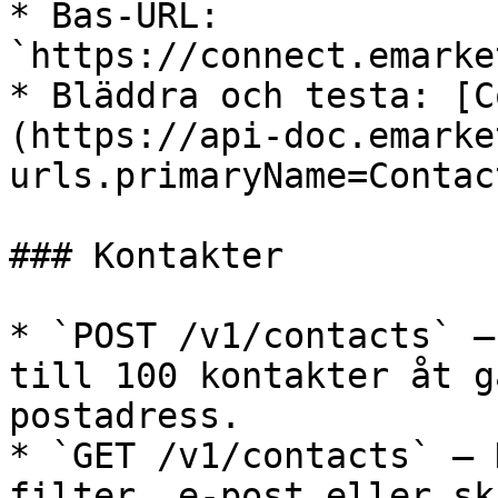
* Bas-URL: 
`https://connect.emarke
* Bläddra och testa: [C
(https://api-doc.emarke
urls.primaryName=Contact
### Kontakter

* `POST /v1/contacts` —
till 100 kontakter åt g
postadress.

* `GET /v1/contacts` — 
filter, e-post eller sk