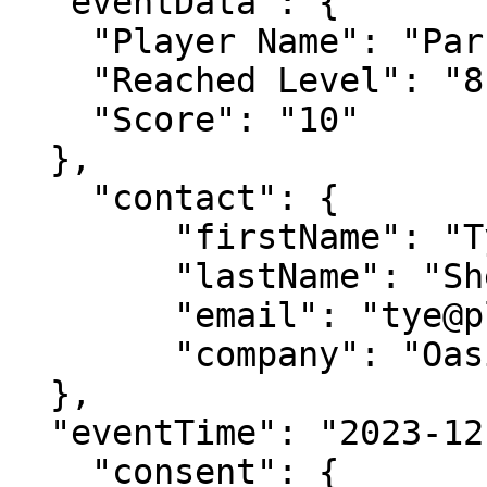
  "eventData": {

    "Player Name": "Parzival",

    "Reached Level": "8",

    "Score": "10"

  },

    "contact": {

        "firstName": "Tye",

        "lastName": "Sheridan",

        "email": "tye@playerone.com",

        "company": "Oasis"

  },

  "eventTime": "2023-12-13T10:06:42.375Z",

    "consent": {
