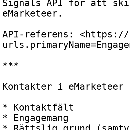
Signals API för att ski
eMarketeer.

API-referens: <https://
urls.primaryName=Engage
***

Kontakter i eMarketeer 
* Kontaktfält

* Engagemang

* Rättslig grund (samtyc