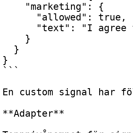
    "marketing": {

      "allowed": true,

      "text": "I agree to emails"

    }

  }

}

```

En custom signal har fö
**Adapter**
