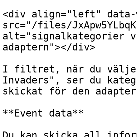
<div align="left" data-
src="/files/JxApw5YLbqK
alt="signalkategorier v
adaptern"></div>

I filtret, när du välje
Invaders", ser du kateg
skickat för den adaptern
**Event data**

Du kan skicka all infor