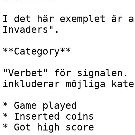
I det här exemplet är a
Invaders".

**Category**

"Verbet" för signalen. 
inkluderar möjliga kate
* Game played

* Inserted coins

* Got high score
