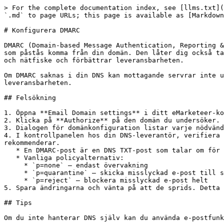
> For the complete documentation index, see [llms.txt](
`.md` to page URLs; this page is available as [Markdown
# Konfigurera DMARC

DMARC (Domain-based Message Authentication, Reporting &
som påstås komma från din domän. Den låter dig också ta
och nätfiske och förbättrar leveransbarheten.

Om DMARC saknas i din DNS kan mottagande servrar inte u
leveransbarheten.

## Felsökning

1. Öppna **Email Domain settings** i ditt eMarketeer-ko
2. Klicka på **Authorize** på den domän du undersöker.

3. Dialogen för domänkonfiguration listar varje nödvänd
4. I kontrollpanelen hos din DNS-leverantör, verifiera 
rekommenderar.

   * En DMARC-post är en DNS TXT-post som talar om för e-postservrar hur de ska hantera meddelanden som misslyckas med autentisering.

   * Vanliga policyalternativ:

     * `p=none` — endast övervakning

     * `p=quarantine` — skicka misslyckad e-post till skräppost

     * `p=reject` — blockera misslyckad e-post helt

5. Spara ändringarna och vänta på att de sprids. Detta 
## Tips

Om du inte hanterar DNS själv kan du använda e-postfunk