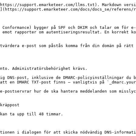
https://support.emarketeer.com/llms.txt). Markdown versi
](https://support.emarketeer.com/docs/docs_se/referens/r
 Conformance) bygger på SPF och DKIM och talar om för e-
 emot rapporter om autentiseringsresultat. En korrekt ko
tvärdera e-post som påstås komma från din domän på rätt 
nto. Administratörsbehörighet krävs.

ig DNS-post, inklusive de DMARC-policyinställningar du b
att en DMARC TXT-post finns — vanligtvis på `_dmarc.your
kan ta upp till 48 timmar.

tionen i dialogen för att skicka nödvändig DNS-informati